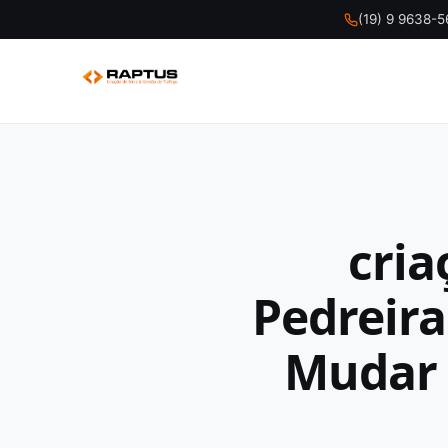
(19) 9 9638-
cria
Pedreira
Mudar 