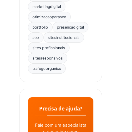
marketingdigital
otimizacaoparaseo
portfólio
presencadigital
seo
sitesinstitucionais
sites profissionais
sitesresponsivos
trafegoorganico
Precisa de ajuda?
Fale com um especialista
e descubra como