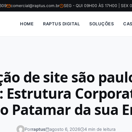
5609
comercial@raptus.com.br
SEG - QUI 09H00 ÀS 17H00 | SEX 
HOME
RAPTUS DIGITAL
SOLUÇÕES
CA
ção de site são pau
: Estrutura Corpora
o Patamar da sua 
Por
raptus
agosto 6, 2026
4 min de leitura