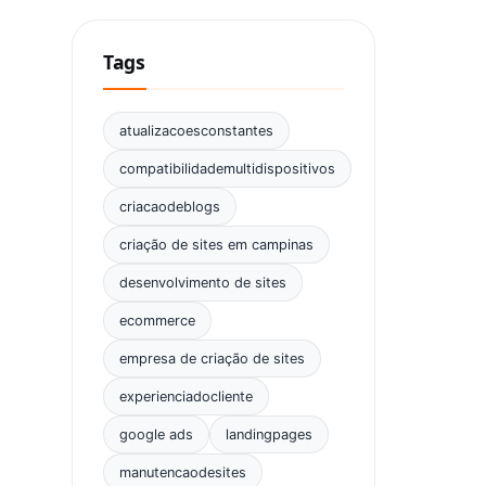
Tags
atualizacoesconstantes
compatibilidademultidispositivos
criacaodeblogs
criação de sites em campinas
desenvolvimento de sites
ecommerce
empresa de criação de sites
experienciadocliente
google ads
landingpages
manutencaodesites