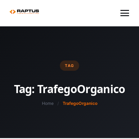
Menu
TAG
Tag:
TrafegoOrganico
Home
/
TrafegoOrganico