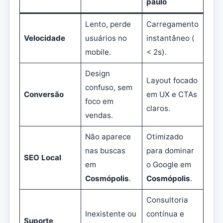
paulo
Lento, perde
Carregamento
Velocidade
usuários no
instantâneo (
mobile.
< 2s).
Design
Layout focado
confuso, sem
Conversão
em UX e CTAs
foco em
claros.
vendas.
Não aparece
Otimizado
nas buscas
para dominar
SEO Local
em
o Google em
Cosmópolis
.
Cosmópolis
.
Consultoria
Inexistente ou
contínua e
Suporte