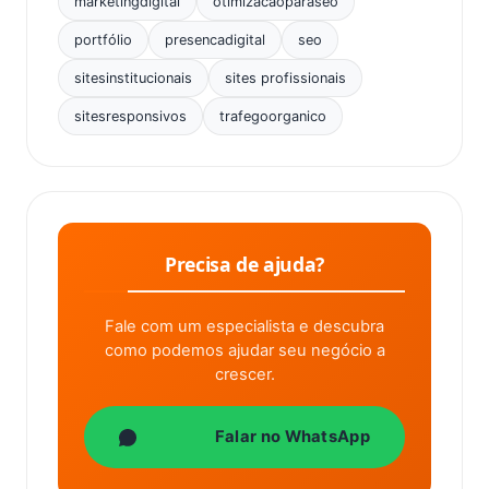
marketingdigital
otimizacaoparaseo
portfólio
presencadigital
seo
sitesinstitucionais
sites profissionais
sitesresponsivos
trafegoorganico
Precisa de ajuda?
Fale com um especialista e descubra
como podemos ajudar seu negócio a
crescer.
Falar no WhatsApp