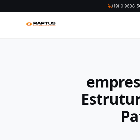
(19) 9 9638-
empresa
Estrutu
Pa