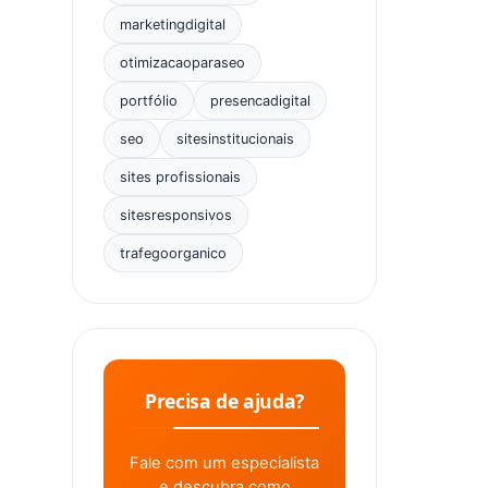
marketingdigital
otimizacaoparaseo
portfólio
presencadigital
seo
sitesinstitucionais
sites profissionais
sitesresponsivos
trafegoorganico
Precisa de ajuda?
Fale com um especialista
e descubra como