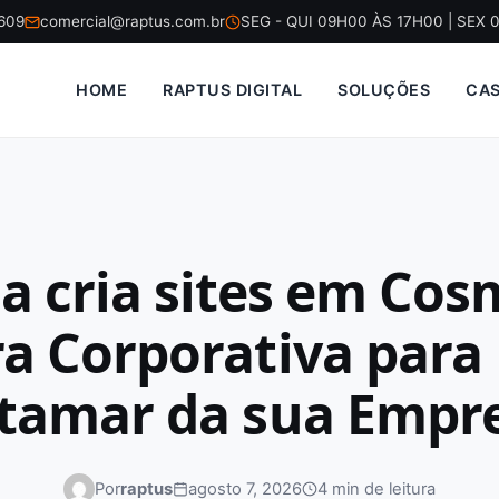
5609
comercial@raptus.com.br
SEG - QUI 09H00 ÀS 17H00 | SEX 
HOME
RAPTUS DIGITAL
SOLUÇÕES
CA
 cria sites em Cos
ra Corporativa para
tamar da sua Empr
Por
raptus
agosto 7, 2026
4 min de leitura