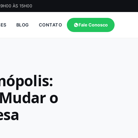
09H00 ÀS 15H00
SES
BLOG
CONTATO
Fale Conosco
mópolis:
 Mudar o
esa