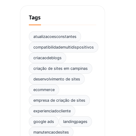
Tags
atualizacoesconstantes
compatibilidademultidispositivos
criacaodeblogs
criação de sites em campinas
desenvolvimento de sites
ecommerce
empresa de criação de sites
experienciadocliente
google ads
landingpages
manutencaodesites