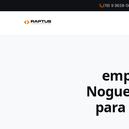
(19) 9 9638-
emp
Noguei
para