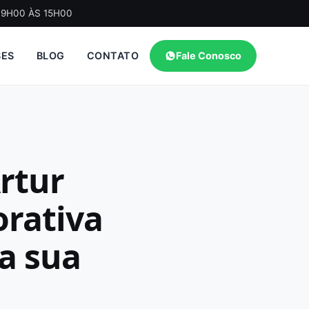
09H00 ÀS 15H00
SES
BLOG
CONTATO
Fale Conosco
rtur
orativa
a sua