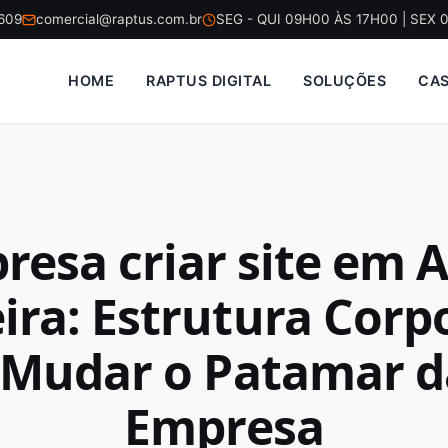
5609
comercial@raptus.com.br
SEG - QUI 09H00 ÀS 17H00 | SEX 
HOME
RAPTUS DIGITAL
SOLUÇÕES
CA
resa criar site em A
ra: Estrutura Corp
 Mudar o Patamar d
Empresa