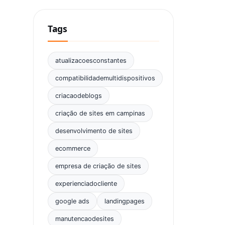
Tags
atualizacoesconstantes
compatibilidademultidispositivos
criacaodeblogs
criação de sites em campinas
desenvolvimento de sites
ecommerce
empresa de criação de sites
experienciadocliente
google ads
landingpages
manutencaodesites