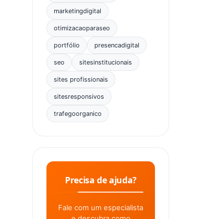
marketingdigital
otimizacaoparaseo
portfólio
presencadigital
seo
sitesinstitucionais
sites profissionais
sitesresponsivos
trafegoorganico
Precisa de ajuda?
Fale com um especialista
e descubra como