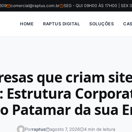
5609
comercial@raptus.com.br
SEG - QUI 09H00 ÀS 17H00 | SEX 
HOME
RAPTUS DIGITAL
SOLUÇÕES
CA
esas que criam sit
: Estrutura Corpora
o Patamar da sua 
Por
raptus
agosto 7, 2026
4 min de leitura