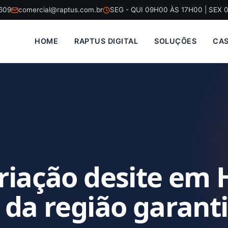
5609
comercial@raptus.com.br
SEG - QUI 09H00 ÀS 17H00 | SEX 
HOME
RAPTUS DIGITAL
SOLUÇÕES
CA
riação desite em
 da região garant