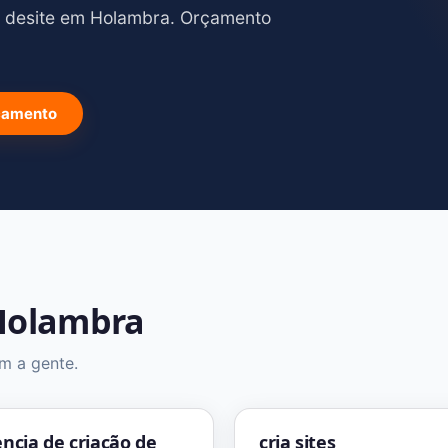
o desite em Holambra. Orçamento
rçamento
 Holambra
om a gente.
ncia de criação de
cria sites