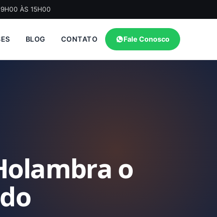
09H00 ÀS 15H00
SES
BLOG
CONTATO
Fale Conosco
 Holambra o
ido