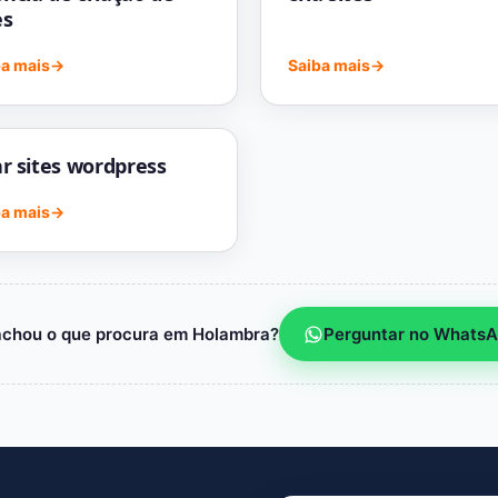
es
ba mais
→
Saiba mais
→
ar sites wordpress
ba mais
→
achou o que procura em Holambra?
Perguntar no Whats