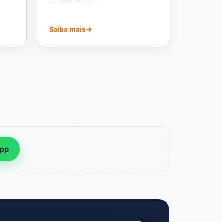
Saiba mais
→
App