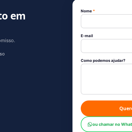
Nome
*
to em
E-mail
omisso.
sso
Como podemos ajudar?
Quer
ou chamar no Wha